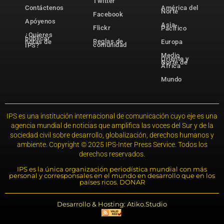
Twitter
Contáctenos
América del
Norte
Facebook
Apóyenos
Asia-
Flickr
Pacífico
¿Quieres
publicar
Reglas de
notas de
Europa
comunidad
IPS?
Medio
Oriente y
Norte de
África
Mundo
IPS es una institución internacional de comunicación cuyo eje es una
agencia mundial de noticias que amplifica las voces del Sur y de la
sociedad civil sobre desarrollo, globalización, derechos humanos y
ambiente. Copyright © 2025 IPS-Inter Press Service. Todos los
derechos reservados.
IPS es la única organización periodística mundial con más
personal y corresponsales en el mundo en desarrollo que en los
países ricos. DONAR
Desarrollo & Hosting: Atiko.Studio