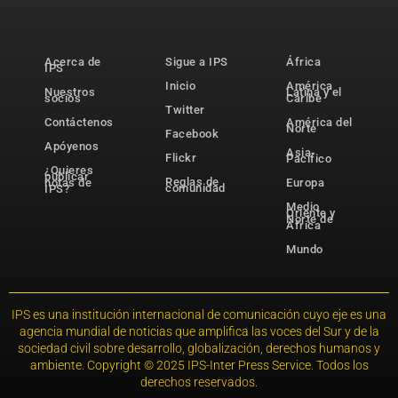
Acerca de
Sigue a IPS
África
IPS
Inicio
América
Nuestros
Latina y el
socios
Caribe
Twitter
Contáctenos
América del
Norte
Facebook
Apóyenos
Asia-
Flickr
Pacífico
¿Quieres
publicar
Reglas de
notas de
Europa
comunidad
IPS?
Medio
Oriente y
Norte de
África
Mundo
IPS es una institución internacional de comunicación cuyo eje es una
agencia mundial de noticias que amplifica las voces del Sur y de la
sociedad civil sobre desarrollo, globalización, derechos humanos y
ambiente. Copyright © 2025 IPS-Inter Press Service. Todos los
derechos reservados.