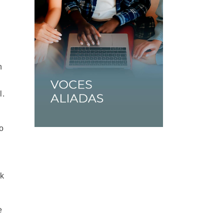
n
l.
do
ck
e