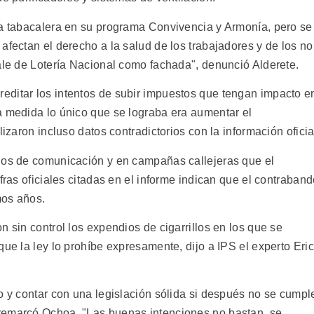
ia tabacalera en su programa Convivencia y Armonía, pero se
afectan el derecho a la salud de los trabajadores y de los no
vale de Lotería Nacional como fachada", denunció Alderete.
editar los intentos de subir impuestos que tengan impacto e
a medida lo único que se lograba era aumentar el
lizaron incluso datos contradictorios con la información oficia
dios de comunicación y en campañas callejeras que el
fras oficiales citadas en el informe indican que el contraban
mos años.
n sin control los expendios de cigarrillos en los que se
que la ley lo prohíbe expresamente, dijo a IPS el experto Eri
o y contar con una legislación sólida si después no se cumpl
remarcó Ochoa. "Las buenas intenciones no bastan, se