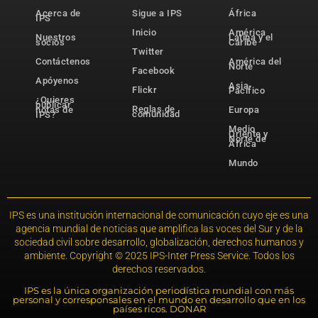
Acerca de
Sigue a IPS
África
IPS
Inicio
América
Nuestros
Latina y el
socios
Caribe
Twitter
Contáctenos
América del
Norte
Facebook
Apóyenos
Asia-
Flickr
Pacífico
¿Quieres
publicar
Reglas de
notas de
Europa
comunidad
IPS?
Medio
Oriente y
Norte de
África
Mundo
IPS es una institución internacional de comunicación cuyo eje es una
agencia mundial de noticias que amplifica las voces del Sur y de la
sociedad civil sobre desarrollo, globalización, derechos humanos y
ambiente. Copyright © 2025 IPS-Inter Press Service. Todos los
derechos reservados.
IPS es la única organización periodística mundial con más
personal y corresponsales en el mundo en desarrollo que en los
países ricos. DONAR