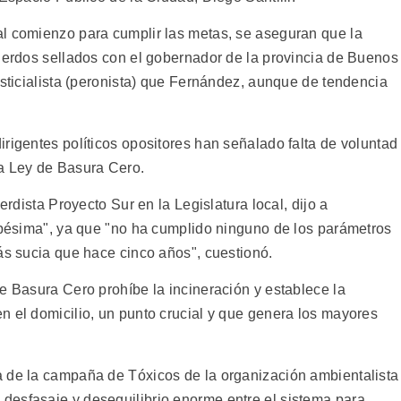
l comienzo para cumplir las metas, se aseguran que la
cuerdos sellados con el gobernador de la provincia de Buenos
usticialista (peronista) que Fernández, aunque de tendencia
rigentes políticos opositores han señalado falta de voluntad
la Ley de Basura Cero.
erdista Proyecto Sur en la Legislatura local, dijo a
 "pésima", ya que "no ha cumplido ninguno de los parámetros
ás sucia que hace cinco años", cuestionó.
e Basura Cero prohíbe la incineración y establece la
n el domicilio, un punto crucial y que genera los mayores
a de la campaña de Tóxicos de la organización ambientalista
un desfasaje y desequilibrio enorme entre el sistema para