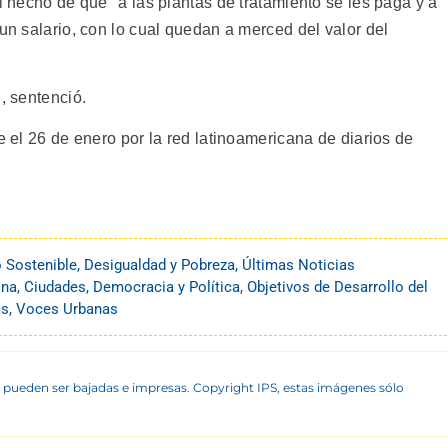
el hecho de que "a las plantas de tratamiento se les paga y a
 un salario, con lo cual quedan a merced del valor del
, sentenció.
e el 26 de enero por la red latinoamericana de diarios de
o Sostenible
,
Desigualdad y Pobreza
,
Últimas Noticias
ina
,
Ciudades
,
Democracia y Política
,
Objetivos de Desarrollo del
as
,
Voces Urbanas
 pueden ser bajadas e impresas. Copyright IPS, estas imágenes sólo