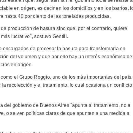
ros está en que, según afirman, el gobierno local se resiste a
lable en origen, es decir en los domicilios y en los barrios, l
ura hasta 40 por ciento de las toneladas producidas.
s de producción de basura sino que, por el contrario, quiere
ás lucrativo", sostuvo Gentili.
o encargados de procesar la basura para transformarla en
nción del volumen y que por ello hay un interés económico de
cios en origen.
 como el Grupo Roggio, uno de los más importantes del país,
la recolección y el tratamiento, lo cual ocasiona un conflicto
ica del gobierno de Buenos Aires "apunta al tratamiento, no a
e, o se ven políticas claras de que apunten a una medida a