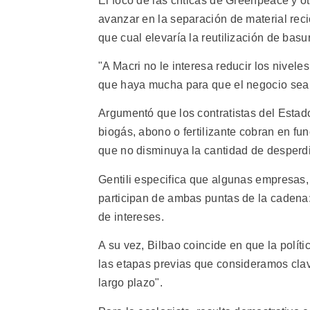
El foco de las críticas de Greenpeace y ot
avanzar en la separación de material recic
que cual elevaría la reutilización de bas
"A Macri no le interesa reducir los nivele
que haya mucha para que el negocio sea m
Argumentó que los contratistas del Estad
biogás, abono o fertilizante cobran en fu
que no disminuya la cantidad de desperdi
Gentili especifica que algunas empresas,
participan de ambas puntas de la cadena: 
de intereses.
A su vez, Bilbao coincide en que la polít
las etapas previas que consideramos clav
largo plazo".