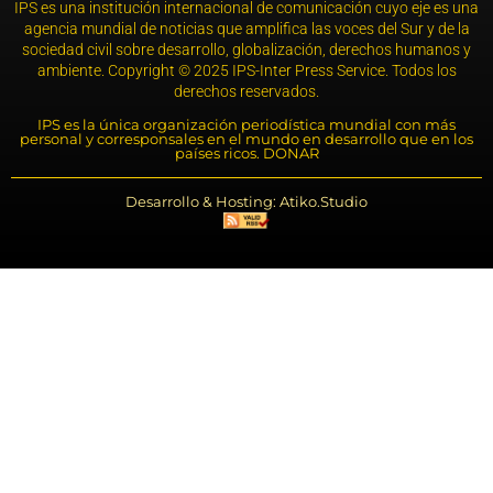
IPS es una institución internacional de comunicación cuyo eje es una
agencia mundial de noticias que amplifica las voces del Sur y de la
sociedad civil sobre desarrollo, globalización, derechos humanos y
ambiente. Copyright © 2025 IPS-Inter Press Service. Todos los
derechos reservados.
IPS es la única organización periodística mundial con más
personal y corresponsales en el mundo en desarrollo que en los
países ricos. DONAR
Desarrollo & Hosting: Atiko.Studio