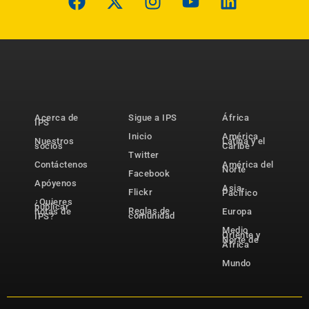
Acerca de
Sigue a IPS
África
IPS
Inicio
América
Nuestros
Latina y el
socios
Caribe
Twitter
Contáctenos
América del
Norte
Facebook
Apóyenos
Asia-
Flickr
Pacífico
¿Quieres
publicar
Reglas de
notas de
Europa
comunidad
IPS?
Medio
Oriente y
Norte de
África
Mundo