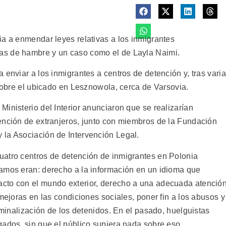
ia a enmendar leyes relativas a los inmigrantes
as de hambre y un caso como el de Layla Naimi.
 enviar a los inmigrantes a centros de detención y, tras vari
 sobre el ubicado en Lesznowola, cerca de Varsovia.
inisterio del Interior anunciaron que se realizarían
ención de extranjeros, junto con miembros de la Fundación
 la Asociación de Intervención Legal.
uatro centros de detención de inmigrantes en Polonia
amos eran: derecho a la información en un idioma que
cto con el mundo exterior, derecho a una adecuada atenció
 mejoras en las condiciones sociales, poner fin a los abusos y
riminalización de los detenidos. En el pasado, huelguistas
gados, sin que el público supiera nada sobre eso.