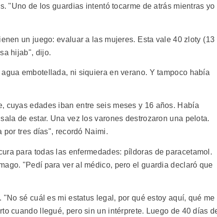
as. "Uno de los guardias intentó tocarme de atrás mientras yo
enen un juego: evaluar a las mujeres. Esta vale 40 zloty (13
a hijab", dijo.
 agua embotellada, ni siquiera en verano. Y tampoco había
e, cuyas edades iban entre seis meses y 16 años. Había
sala de estar. Una vez los varones destrozaron una pelota.
 por tres días", recordó Naimi.
cura para todas las enfermedades: píldoras de paracetamol.
mago. "Pedí para ver al médico, pero el guardia declaró que
. "No sé cuál es mi estatus legal, por qué estoy aquí, qué me
to cuando llegué, pero sin un intérprete. Luego de 40 días d