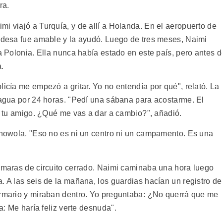
ra.
i viajó a Turquía, y de allí a Holanda. En el aeropuerto de
andesa fue amable y la ayudó. Luego de tres meses, Naimi
 a Polonia. Ella nunca había estado en este país, pero antes 
.
licía me empezó a gritar. Yo no entendía por qué", relató. La
i agua por 24 horas. "Pedí una sábana para acostarme. El
oy tu amigo. ¿Qué me vas a dar a cambio?", añadió.
sznowola. "Eso no es ni un centro ni un campamento. Es una
cámaras de circuito cerrado. Naimi caminaba una hora luego
. A las seis de la mañana, los guardias hacían un registro de
armario y miraban dentro. Yo preguntaba: ¿No querrá que me
: Me haría feliz verte desnuda".