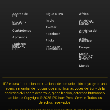
Acerca de
Sigue a IPS
África
IPS
Inicio
América
Nuestros
Latina y el
socios
Caribe
Twitter
Contáctenos
América del
Norte
Facebook
Apóyenos
Asia-
Flickr
Pacífico
¿Quieres
publicar
Reglas de
notas de
Europa
comunidad
IPS?
Medio
Oriente y
Norte de
África
Mundo
IPS es una institución internacional de comunicación cuyo eje es una
agencia mundial de noticias que amplifica las voces del Sur y de la
sociedad civil sobre desarrollo, globalización, derechos humanos y
ambiente. Copyright © 2025 IPS-Inter Press Service. Todos los
derechos reservados.
IPS es la única organización periodística mundial con más