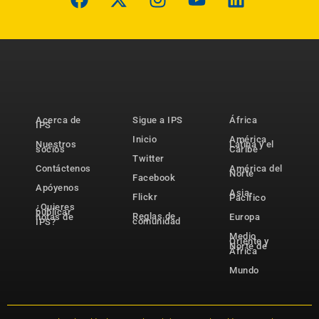
Acerca de
Sigue a IPS
África
IPS
Inicio
América
Nuestros
Latina y el
socios
Caribe
Twitter
Contáctenos
América del
Norte
Facebook
Apóyenos
Asia-
Flickr
Pacífico
¿Quieres
publicar
Reglas de
notas de
Europa
comunidad
IPS?
Medio
Oriente y
Norte de
África
Mundo