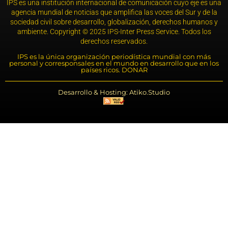
IPS es una institución internacional de comunicación cuyo eje es una
agencia mundial de noticias que amplifica las voces del Sur y de la
sociedad civil sobre desarrollo, globalización, derechos humanos y
ambiente. Copyright © 2025 IPS-Inter Press Service. Todos los
derechos reservados.
IPS es la única organización periodística mundial con más
personal y corresponsales en el mundo en desarrollo que en los
países ricos. DONAR
Desarrollo & Hosting: Atiko.Studio