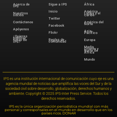
Acerca de
Sigue a IPS
África
IPS
Inicio
América
Nuestros
Latina y el
socios
Caribe
Twitter
Contáctenos
América del
Norte
Facebook
Apóyenos
Asia-
Flickr
Pacífico
¿Quieres
publicar
Reglas de
notas de
Europa
comunidad
IPS?
Medio
Oriente y
Norte de
África
Mundo
IPS es una institución internacional de comunicación cuyo eje es una
agencia mundial de noticias que amplifica las voces del Sur y de la
sociedad civil sobre desarrollo, globalización, derechos humanos y
ambiente. Copyright © 2025 IPS-Inter Press Service. Todos los
derechos reservados.
IPS es la única organización periodística mundial con más
personal y corresponsales en el mundo en desarrollo que en los
países ricos. DONAR