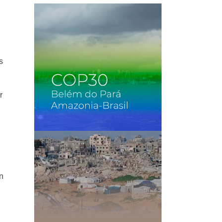
s
r
n