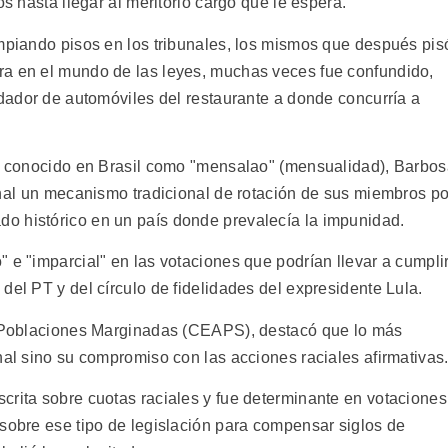
os hasta llegar al meritorio cargo que le espera.
impiando pisos en los tribunales, los mismos que después pis
ra en el mundo de las leyes, muchas veces fue confundido,
odador de automóviles del restaurante a donde concurría a
ón conocido en Brasil como "mensalao" (mensualidad), Barbo
nal un mecanismo tradicional de rotación de sus miembros po
o histórico en un país donde prevalecía la impunidad.
 e "imparcial" en las votaciones que podrían llevar a cumpli
del PT y del círculo de fidelidades del expresidente Lula.
de Poblaciones Marginadas (CEAPS), destacó que lo más
nal sino su compromiso con las acciones raciales afirmativas
crita sobre cuotas raciales y fue determinante en votaciones
 sobre ese tipo de legislación para compensar siglos de