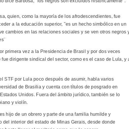
mo dice Barbosa, "los negros son excluidos históricamente".
osa, quien, como la mayoría de los afrodescendientes, fue
ceder a la educación superior, "es un hecho simbólico en un
e cambios en las relaciones sociales y se ven otros negros 
es¨
r primera vez a la Presidencia de Brasil y por dos veces
fue dirigente sindical del sector, como es el caso de Lula, y 
l STF por Lula poco después de asumir, habla varios
ersidad de Brasilia y cuenta con títulos de posgrado en
 Estados Unidos. Fuera del ámbito jurídico, también se lo
iano y violín.
es hijo de un obrero y parte de una familia humilde y
del interior del estado de Minas Gerais, desde donde