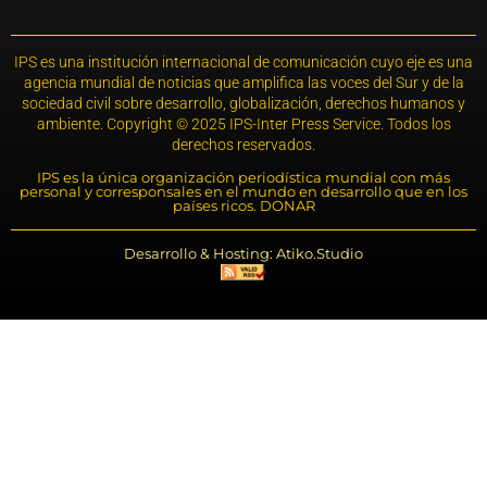
IPS es una institución internacional de comunicación cuyo eje es una
agencia mundial de noticias que amplifica las voces del Sur y de la
sociedad civil sobre desarrollo, globalización, derechos humanos y
ambiente. Copyright © 2025 IPS-Inter Press Service. Todos los
derechos reservados.
IPS es la única organización periodística mundial con más
personal y corresponsales en el mundo en desarrollo que en los
países ricos. DONAR
Desarrollo & Hosting: Atiko.Studio