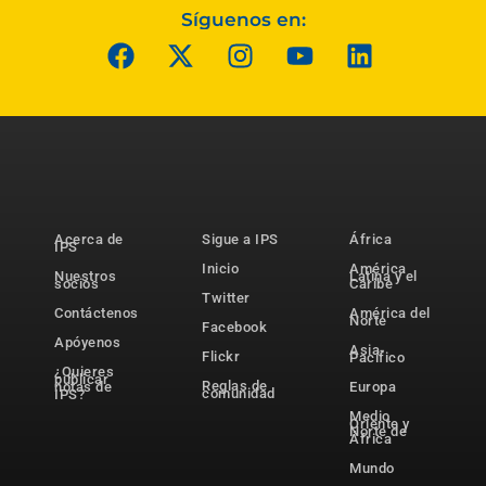
Síguenos en:
Acerca de
Sigue a IPS
África
IPS
Inicio
América
Nuestros
Latina y el
socios
Caribe
Twitter
Contáctenos
América del
Norte
Facebook
Apóyenos
Asia-
Flickr
Pacífico
¿Quieres
publicar
Reglas de
notas de
Europa
comunidad
IPS?
Medio
Oriente y
Norte de
África
Mundo