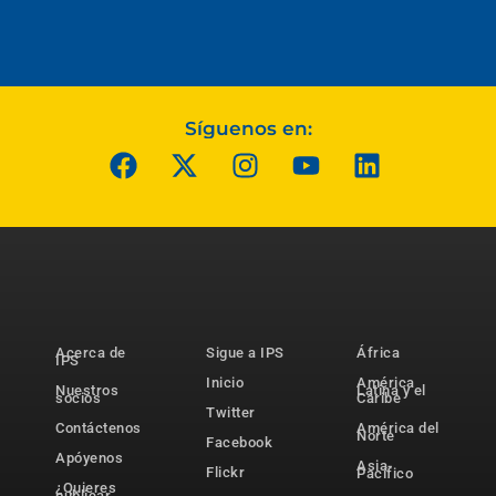
Síguenos en:
Acerca de
Sigue a IPS
África
IPS
Inicio
América
Nuestros
Latina y el
socios
Caribe
Twitter
Contáctenos
América del
Norte
Facebook
Apóyenos
Asia-
Flickr
Pacífico
¿Quieres
publicar