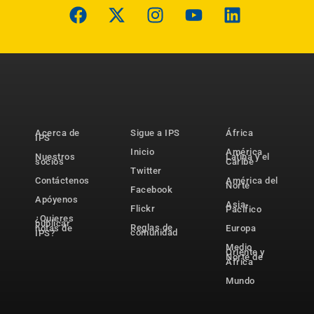
Acerca de
Sigue a IPS
África
IPS
Inicio
América
Nuestros
Latina y el
socios
Caribe
Twitter
Contáctenos
América del
Norte
Facebook
Apóyenos
Asia-
Flickr
Pacífico
¿Quieres
publicar
Reglas de
notas de
Europa
comunidad
IPS?
Medio
Oriente y
Norte de
África
Mundo