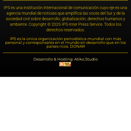
IPS es una institución internacional de comunicación cuyo eje es una
agencia mundial de noticias que amplifica las voces del Sur y de la
sociedad civil sobre desarrollo, globalización, derechos humanos y
ambiente. Copyright © 2025 IPS-Inter Press Service. Todos los
derechos reservados.
IPS es la única organización periodística mundial con más
personal y corresponsales en el mundo en desarrollo que en los
países ricos. DONAR
Desarrollo & Hosting: Atiko.Studio