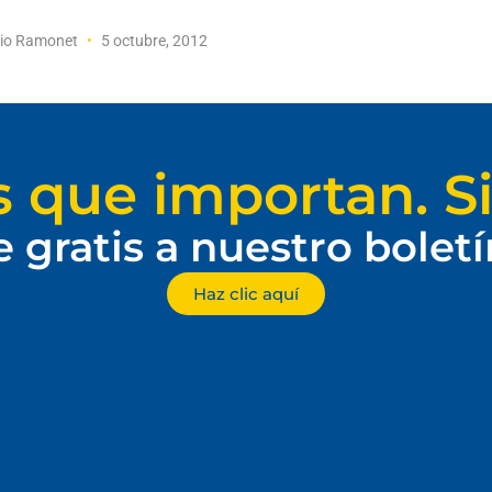
cio Ramonet
5 octubre, 2012
s que importan. Si
e gratis a nuestro bolet
Haz clic aquí