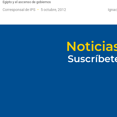
Egipto y el ascenso de gobiernos
Corresponsal de IPS
5 octubre, 2012
Igna
Noticia
Suscríbet