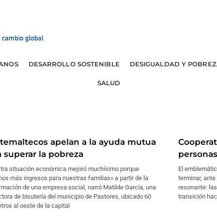
ANOS
DESARROLLO SOSTENIBLE
DESIGUALDAD Y POBREZ
SALUD
temaltecos apelan a la ayuda mutua
Cooperat
a superar la pobreza
personas
tra situación económica mejoró muchísimo porque
El emblemátic
os más ingresos para nuestras familias» a partir de la
terminar, ante
rmación de una empresa social, narró Matilde García, una
resonante: la
tora de bisutería del municipio de Pastores, ubicado 60
transición ha
tros al oeste de la capital