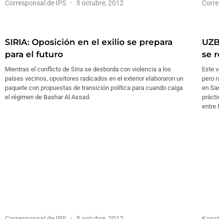
Corresponsal de IPS
5 octubre, 2012
Corre
SIRIA: Oposición en el exilio se prepara
UZB
para el futuro
se 
Mientras el conflicto de Siria se desborda con violencia a los
Este 
países vecinos, opositores radicados en el exterior elaboraron un
pero r
paquete con propuestas de transición política para cuando caiga
en Sa
el régimen de Bashar Al Assad.
prácti
entre 
Corresponsal de IPS
5 octubre, 2012
Konst