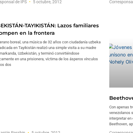
sponsal de IPS
5 octubre, 2012
Corresponsa
EKISTÁN-TAYIKISTÁN: Lazos familiares
rompen en la frontera
verano boreal, una música de 32 años con ciudadanía uzbeka
adicada en Tayikistán realizó una simple visita a su madre
markanda, Uzbekistán, y terminó convirtiéndose
camente en una prisionera, víctima de los ásperos vínculos
los dos
Beethove
Con apenas tr
venezolanos s
interpretar en
Beethoven, ap
antin Parshin
5 octubre, 2012
Corresponsa