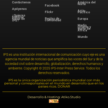
Contáctenos
América del
Norte
Facebook
Apóyenos
Asia-
Flickr
Pacífico
¿Quieres
publicar
Reglas de
notas de
Europa
comunidad
IPS?
Medio
Oriente y
Norte de
África
Mundo
IPS es una institución internacional de comunicación cuyo eje es una
agencia mundial de noticias que amplifica las voces del Sur y de la
sociedad civil sobre desarrollo, globalización, derechos humanos y
ambiente. Copyright © 2025 IPS-Inter Press Service. Todos los
derechos reservados.
IPS es la única organización periodística mundial con más
personal y corresponsales en el mundo en desarrollo que en los
países ricos. DONAR
Desarrollo & Hosting: Atiko.Studio