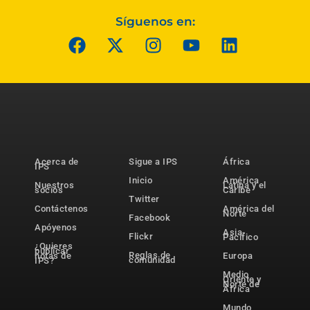
Síguenos en:
Acerca de
Sigue a IPS
África
IPS
Inicio
América
Nuestros
Latina y el
socios
Caribe
Twitter
Contáctenos
América del
Norte
Facebook
Apóyenos
Asia-
Flickr
Pacífico
¿Quieres
publicar
Reglas de
notas de
Europa
comunidad
IPS?
Medio
Oriente y
Norte de
África
Mundo