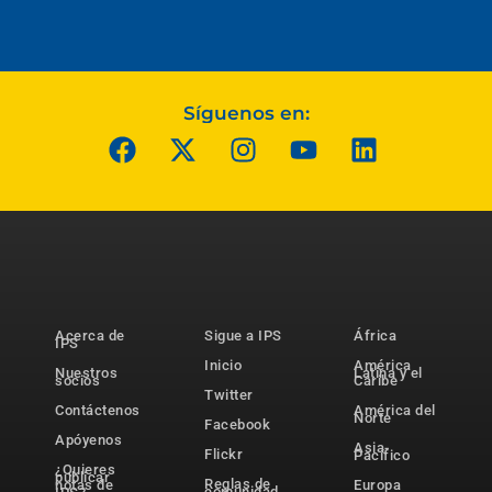
Síguenos en:
Acerca de
Sigue a IPS
África
IPS
Inicio
América
Nuestros
Latina y el
socios
Caribe
Twitter
Contáctenos
América del
Norte
Facebook
Apóyenos
Asia-
Flickr
Pacífico
¿Quieres
publicar
Reglas de
notas de
Europa
comunidad