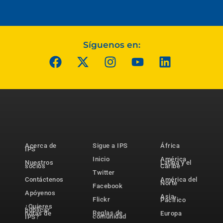
Síguenos en:
Acerca de
Sigue a IPS
África
IPS
Inicio
América
Nuestros
Latina y el
socios
Caribe
Twitter
Contáctenos
América del
Norte
Facebook
Apóyenos
Asia-
Flickr
Pacífico
¿Quieres
publicar
Reglas de
notas de
Europa
comunidad
IPS?