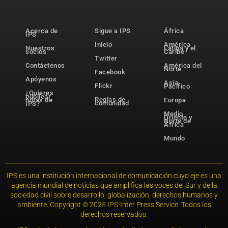
Acerca de
Sigue a IPS
África
IPS
Inicio
América
Nuestros
Latina y el
socios
Caribe
Twitter
Contáctenos
América del
Norte
Facebook
Apóyenos
Asia-
Flickr
Pacífico
¿Quieres
publicar
Reglas de
notas de
Europa
comunidad
IPS?
Medio
Oriente y
Norte de
África
Mundo
IPS es una institución internacional de comunicación cuyo eje es una
agencia mundial de noticias que amplifica las voces del Sur y de la
sociedad civil sobre desarrollo, globalización, derechos humanos y
ambiente. Copyright © 2025 IPS-Inter Press Service. Todos los
derechos reservados.