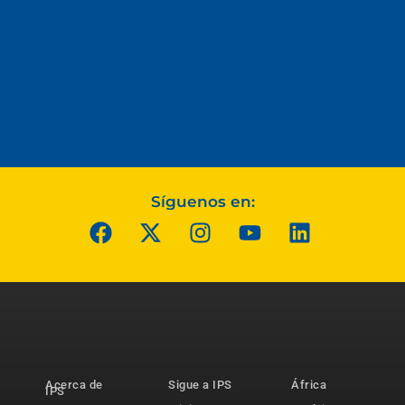
Síguenos en:
Acerca de
Sigue a IPS
África
IPS