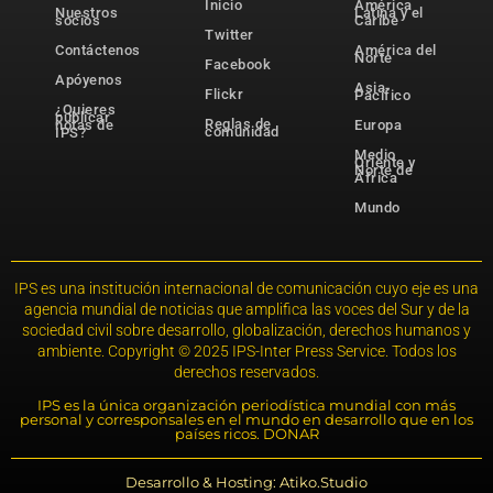
Inicio
América
Nuestros
Latina y el
socios
Caribe
Twitter
Contáctenos
América del
Norte
Facebook
Apóyenos
Asia-
Flickr
Pacífico
¿Quieres
publicar
Reglas de
notas de
Europa
comunidad
IPS?
Medio
Oriente y
Norte de
África
Mundo
IPS es una institución internacional de comunicación cuyo eje es una
agencia mundial de noticias que amplifica las voces del Sur y de la
sociedad civil sobre desarrollo, globalización, derechos humanos y
ambiente. Copyright © 2025 IPS-Inter Press Service. Todos los
derechos reservados.
IPS es la única organización periodística mundial con más
personal y corresponsales en el mundo en desarrollo que en los
países ricos. DONAR
Desarrollo & Hosting: Atiko.Studio