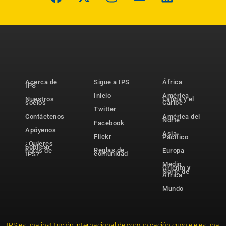
Acerca de
Sigue a IPS
África
IPS
Inicio
América
Nuestros
Latina y el
socios
Caribe
Twitter
Contáctenos
América del
Norte
Facebook
Apóyenos
Asia-
Flickr
Pacífico
¿Quieres
publicar
Reglas de
notas de
Europa
comunidad
IPS?
Medio
Oriente y
Norte de
África
Mundo
IPS es una institución internacional de comunicación cuyo eje es una