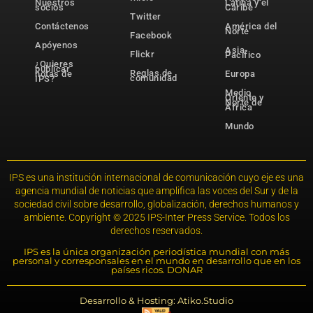
Nuestros
Latina y el
socios
Caribe
Twitter
Contáctenos
América del
Norte
Facebook
Apóyenos
Asia-
Flickr
Pacífico
¿Quieres
publicar
Reglas de
notas de
Europa
comunidad
IPS?
Medio
Oriente y
Norte de
África
Mundo
IPS es una institución internacional de comunicación cuyo eje es una
agencia mundial de noticias que amplifica las voces del Sur y de la
sociedad civil sobre desarrollo, globalización, derechos humanos y
ambiente. Copyright © 2025 IPS-Inter Press Service. Todos los
derechos reservados.
IPS es la única organización periodística mundial con más
personal y corresponsales en el mundo en desarrollo que en los
países ricos. DONAR
Desarrollo & Hosting: Atiko.Studio