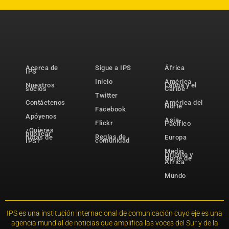
Acerca de
Sigue a IPS
África
IPS
Inicio
América
Nuestros
Latina y el
socios
Caribe
Twitter
Contáctenos
América del
Norte
Facebook
Apóyenos
Asia-
Flickr
Pacífico
¿Quieres
publicar
Reglas de
notas de
Europa
comunidad
IPS?
Medio
Oriente y
Norte de
África
Mundo
IPS es una institución internacional de comunicación cuyo eje es una
agencia mundial de noticias que amplifica las voces del Sur y de la