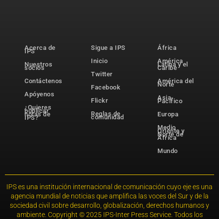
Acerca de
Sigue a IPS
África
IPS
Inicio
América
Nuestros
Latina y el
socios
Caribe
Twitter
Contáctenos
América del
Norte
Facebook
Apóyenos
Asia-
Flickr
Pacífico
¿Quieres
publicar
Reglas de
notas de
Europa
comunidad
IPS?
Medio
Oriente y
Norte de
África
Mundo
IPS es una institución internacional de comunicación cuyo eje es una
agencia mundial de noticias que amplifica las voces del Sur y de la
sociedad civil sobre desarrollo, globalización, derechos humanos y
ambiente. Copyright © 2025 IPS-Inter Press Service. Todos los