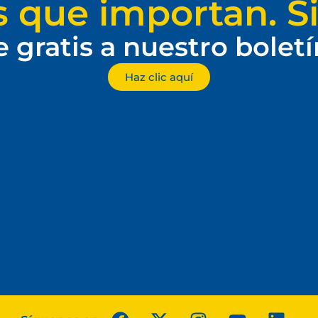
s que importan. Si
e gratis a nuestro bolet
Haz clic aquí