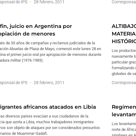
sponsal de IPS
28 febrero, 2011
Corresponsa
fin, juicio en Argentina por
ALTIBAJ
opiación de menores
MATERIA
HISTÓRI
és de 35 años de campañas y reclamos judiciales de la
ación Abuelas de Plaza de Mayo, comenzó este lunes 28 en
Los productor
ina el primer juicio oral por apropiación de menores durante
nuevamente lo
tadura militar (1976-1983).
particular gr
formalizando 
globales de va
sponsal de IPS
28 febrero, 2011
Corresponsa
igrantes africanos atacados en Libia
Regímene
levantam
ras diversos países evacúan a sus ciudadanos de la
cia que azota a Libia, muchos trabajadores inmigrantes
Los levantami
anos son objeto de ataques por ser considerados presuntos
norte de Áfric
narios de Muammar Gadafi.
similares en A