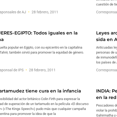
cuestión de t
sponsales de AJ
28 febrero, 2011
Corresponsa
ERES-EGIPTO: Todos iguales en la
Leyes arc
ha
sida en A
uelta popular en Egipto, con su epicentro en la capitalina
Anticuadas ley
Tahrir, también sirvió para promover la equidad de género.
personas de u
de inmunodefi
los países de 
sponsal de IPS
28 febrero, 2011
Corresponsa
tartamudez tiene cura en la infancia
INDIA: P
en la red
sibilidad del actor británico Colin Firth para expresar la
ad de superación de un tartamudo en la película «El discurso
Pescadores del
ey» («The Kings Speech») pudo más que cualquier campaña
violar la proh
entina para promover la idea de que la
Gahirmatha y 