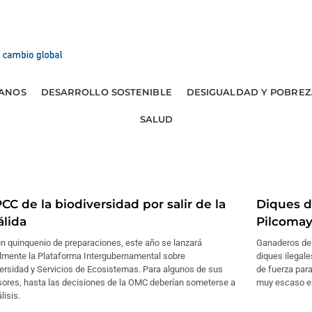
ANOS
DESARROLLO SOSTENIBLE
DESIGUALDAD Y POBREZ
SALUD
PCC de la biodiversidad por salir de la
Diques d
álida
Pilcoma
n quinquenio de preparaciones, este año se lanzará
Ganaderos del
lmente la Plataforma Intergubernamental sobre
diques ilegale
ersidad y Servicios de Ecosistemas. Para algunos de sus
de fuerza para
sores, hasta las decisiones de la OMC deberían someterse a
muy escaso e
lisis.