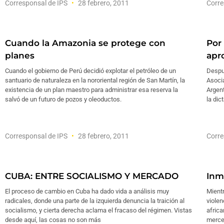
Corresponsal de IPS
28 febrero, 2011
Corre
Cuando la Amazonia se protege con
Por 
planes
apr
Cuando el gobierno de Perú decidió explotar el petróleo de un
Despu
santuario de naturaleza en la nororiental región de San Martín, la
Asoci
existencia de un plan maestro para administrar esa reserva la
Argent
salvó de un futuro de pozos y oleoductos.
la dic
Corresponsal de IPS
28 febrero, 2011
Corre
CUBA: ENTRE SOCIALISMO Y MERCADO
Inm
El proceso de cambio en Cuba ha dado vida a análisis muy
Mient
radicales, donde una parte de la izquierda denuncia la traición al
violen
socialismo, y cierta derecha aclama el fracaso del régimen. Vistas
afric
desde aquí, las cosas no son más
merce