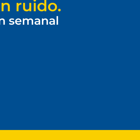
n ruido.
ín semanal