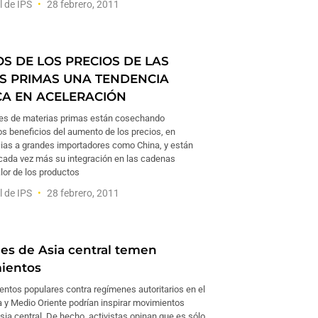
l de IPS
28 febrero, 2011
OS DE LOS PRECIOS DE LAS
S PRIMAS UNA TENDENCIA
CA EN ACELERACIÓN
es de materias primas están cosechando
s beneficios del aumento de los precios, en
acias a grandes importadores como China, y están
cada vez más su integración en las cadenas
lor de los productos
l de IPS
28 febrero, 2011
s de Asia central temen
ientos
entos populares contra regímenes autoritarios en el
a y Medio Oriente podrían inspirar movimientos
sia central. De hecho, activistas opinan que es sólo