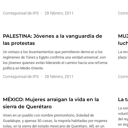
Corresponsal de IPS
28 febrero, 2011
Corre
PALESTINA: Jóvenes a la vanguardia de
MUJ
las protestas
luc
Un vistazo a los levantamientos que permitieron derrocar a los
La rev
regímenes de Túnez y Egipto confirma una verdad universal: son
plaza 
los jóvenes quienes están liderando el camino hacia una reforma
política en Medio Oriente.
Corresponsal de IPS
28 febrero, 2011
Corre
MÉXICO: Mujeres arraigan la vida en la
La 
sierra de Querétaro
La sen
volunt
Viven en un pueblo con nombre premonitorio, Soledad de
del r
Guadalupe, y apenas 50 casas, la mayoría habitadas por mujeres
en Arg
solas, en la sierra del estado mexicano de Querétaro. Allí, en un