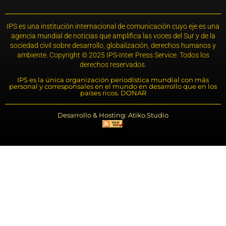
IPS es una institución internacional de comunicación cuyo eje es una
agencia mundial de noticias que amplifica las voces del Sur y de la
sociedad civil sobre desarrollo, globalización, derechos humanos y
ambiente. Copyright © 2025 IPS-Inter Press Service. Todos los
derechos reservados.
IPS es la única organización periodística mundial con más
personal y corresponsales en el mundo en desarrollo que en los
países ricos. DONAR
Desarrollo & Hosting: Atiko.Studio