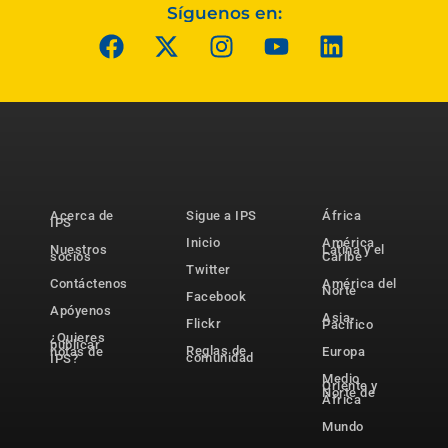
Síguenos en:
Acerca de
Sigue a IPS
África
IPS
Inicio
América
Nuestros
Latina y el
socios
Caribe
Twitter
Contáctenos
América del
Norte
Facebook
Apóyenos
Asia-
Flickr
Pacífico
¿Quieres
publicar
Reglas de
notas de
Europa
comunidad
IPS?
Medio
Oriente y
Norte de
África
Mundo