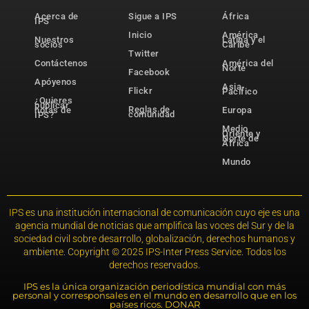
Acerca de
Sigue a IPS
África
IPS
Inicio
América
Nuestros
Latina y el
socios
Caribe
Twitter
Contáctenos
América del
Norte
Facebook
Apóyenos
Asia-
Flickr
Pacífico
¿Quieres
publicar
Reglas de
notas de
Europa
comunidad
IPS?
Medio
Oriente y
Norte de
África
Mundo
IPS es una institución internacional de comunicación cuyo eje es una
agencia mundial de noticias que amplifica las voces del Sur y de la
sociedad civil sobre desarrollo, globalización, derechos humanos y
ambiente. Copyright © 2025 IPS-Inter Press Service. Todos los
derechos reservados.
IPS es la única organización periodística mundial con más
personal y corresponsales en el mundo en desarrollo que en los
países ricos. DONAR