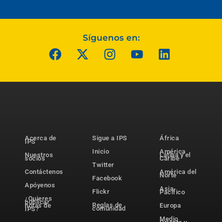
Síguenos en:
Acerca de
Sigue a IPS
África
IPS
Inicio
América
Nuestros
Latina y el
socios
Caribe
Twitter
Contáctenos
América del
Norte
Facebook
Apóyenos
Asia-
Flickr
Pacífico
¿Quieres
publicar
Reglas de
notas de
Europa
comunidad
IPS?
Medio