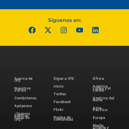
Síguenos en:
Acerca de
Sigue a IPS
África
IPS
Inicio
América
Nuestros
Latina y el
socios
Caribe
Twitter
Contáctenos
América del
Norte
Facebook
Apóyenos
Asia-
Flickr
Pacífico
¿Quieres
publicar
Reglas de
notas de
Europa
comunidad
IPS?
Medio
Oriente y