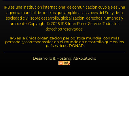
IPS es una institución internacional de comunicación cuyo eje es una
agencia mundial de noticias que amplifica las voces del Sur y de la
sociedad civil sobre desarrollo, globalización, derechos humanos y
ambiente. Copyright © 2025 IPS-Inter Press Service. Todos los
derechos reservados.
IPS es la única organización periodística mundial con más
personal y corresponsales en el mundo en desarrollo que en los
países ricos. DONAR
Desarrollo & Hosting: Atiko.Studio