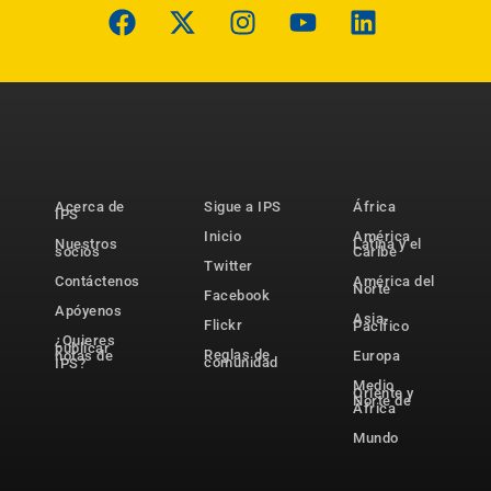
Acerca de
Sigue a IPS
África
IPS
Inicio
América
Nuestros
Latina y el
socios
Caribe
Twitter
Contáctenos
América del
Norte
Facebook
Apóyenos
Asia-
Flickr
Pacífico
¿Quieres
publicar
Reglas de
notas de
Europa
comunidad
IPS?
Medio
Oriente y
Norte de
África
Mundo