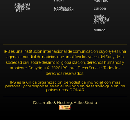
Flickr
Pacífico
¿Quieres
publicar
Reglas de
notas de
Europa
comunidad
IPS?
Medio
Oriente y
Norte de
África
Mundo
IPS es una institución internacional de comunicación cuyo eje es una
agencia mundial de noticias que amplifica las voces del Sur y de la
sociedad civil sobre desarrollo, globalización, derechos humanos y
ambiente. Copyright © 2025 IPS-Inter Press Service. Todos los
derechos reservados.
IPS es la única organización periodística mundial con más
personal y corresponsales en el mundo en desarrollo que en los
países ricos. DONAR
Desarrollo & Hosting: Atiko.Studio