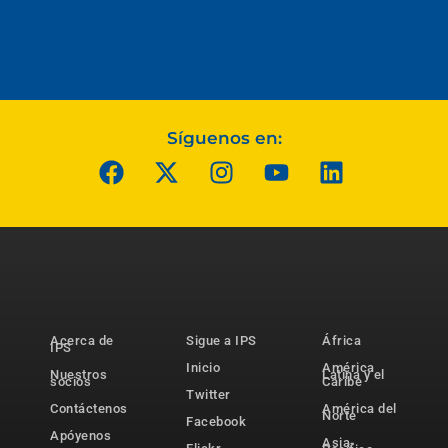
Síguenos en:
Acerca de
Sigue a IPS
África
IPS
Inicio
América
Nuestros
Latina y el
socios
Caribe
Twitter
Contáctenos
América del
Norte
Facebook
Apóyenos
Asia-