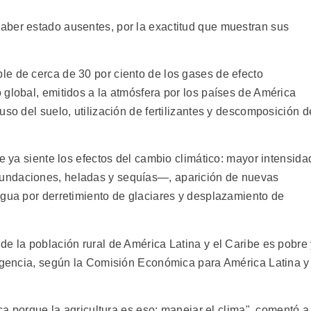
aber estado ausentes, por la exactitud que muestran sus
e de cerca de 30 por ciento de los gases de efecto
 global, emitidos a la atmósfera por los países de América
uso del suelo, utilización de fertilizantes y descomposición d
ue ya siente los efectos del cambio climático: mayor intensida
undaciones, heladas y sequías—, aparición de nuevas
agua por derretimiento de glaciares y desplazamiento de
de la población rural de América Latina y el Caribe es pobre
digencia, según la Comisión Económica para América Latina y
ica porque la agricultura es eso: manejar el clima", comentó a