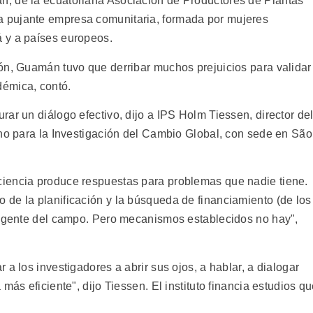
, de la ecuatoriana Asociación de Productores de Plantas
 pujante empresa comunitaria, formada por mujeres
 y a países europeos.
ón, Guamán tuvo que derribar muchos prejuicios para validar
émica, contó.
ar un diálogo efectivo, dijo a IPS Holm Tiessen, director de
ano para la Investigación del Cambio Global, con sede en São
iencia produce respuestas para problemas que nadie tiene.
de la planificación y la búsqueda de financiamiento (de los
a gente del campo. Pero mecanismos establecidos no hay",
a los investigadores a abrir sus ojos, a hablar, a dialogar
más eficiente", dijo Tiessen. El instituto financia estudios q