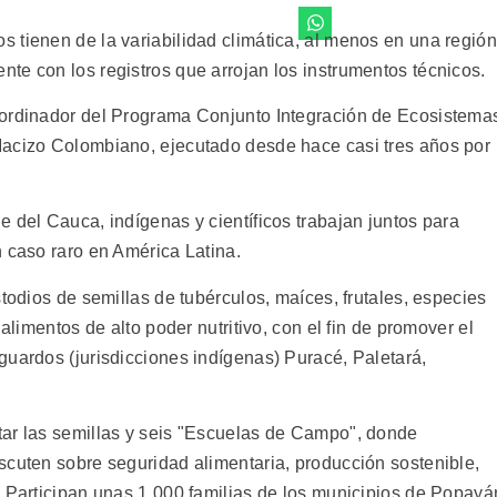
 tienen de la variabilidad climática, al menos en una región
te con los registros que arrojan los instrumentos técnicos.
oordinador del Programa Conjunto Integración de Ecosistema
Macizo Colombiano, ejecutado desde hace casi tres años por
 del Cauca, indígenas y científicos trabajan juntos para
n caso raro en América Latina.
stodios de semillas de tubérculos, maíces, frutales, especies
alimentos de alto poder nutritivo, con el fin de promover el
guardos (jurisdicciones indígenas) Puracé, Paletará,
tar las semillas y seis "Escuelas de Campo", donde
scuten sobre seguridad alimentaria, producción sostenible,
. Participan unas 1.000 familias de los municipios de Popayá