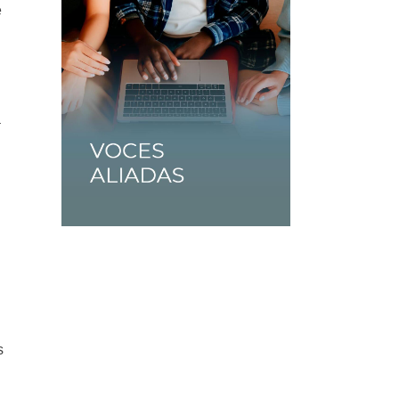
e
a
s