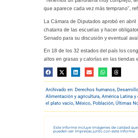
"Tenemos un panorama muy complejo, ten
que aparece cada vez más temprano", ref
La Cámara de Diputados aprobó en abril r
chatarra de las escuelas y hacer obligator
Senado para su discusión y eventual aval
En 18 de los 32 estados del país los con
altos en grasas y calorías en las tiendas 
Archivado en:
Derechos humanos
,
Desarroll
Alimentación y agricultura
,
América Latina y 
el plato vacío
,
México
,
Población
,
Últimas No
Este informe incluye imágenes de calidad que
pueden ser impresas junto con este informe