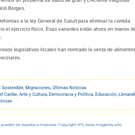
emos un problema de salud de gran y creciente magnitud
irió Borges.
eformas a la ley General de Salud para eliminar la comida
io el ejercicio físico. Esas variantes están ahora en manos d
.
gresos legislativos locales han normado la venta de alimento
escolares.
o Sostenible
,
Migraciones
,
Últimas Noticias
el Caribe
,
Arte y Cultura
,
Democracia y Política
,
Educación
,
Llenand
ticias
 pueden ser bajadas e impresas. Copyright IPS, estas imágenes sólo