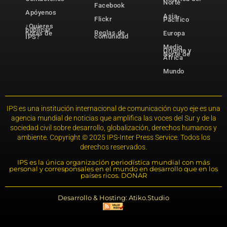
Norte
Facebook
Apóyenos
Asia-
Flickr
Pacífico
¿Quieres
publicar
Reglas de
notas de
Europa
comunidad
IPS?
Medio
Oriente y
Norte de
África
Mundo
IPS es una institución internacional de comunicación cuyo eje es una
agencia mundial de noticias que amplifica las voces del Sur y de la
sociedad civil sobre desarrollo, globalización, derechos humanos y
ambiente. Copyright © 2025 IPS-Inter Press Service. Todos los
derechos reservados.
IPS es la única organización periodística mundial con más
personal y corresponsales en el mundo en desarrollo que en los
países ricos. DONAR
Desarrollo & Hosting: Atiko.Studio