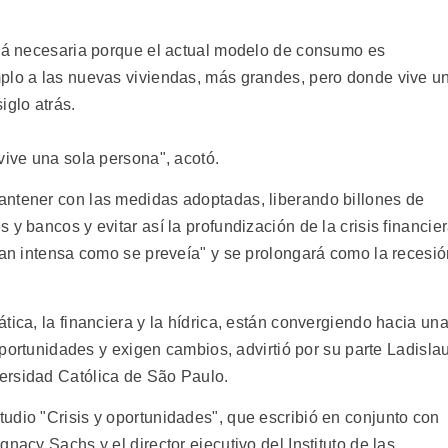
erá necesaria porque el actual modelo de consumo es
plo a las nuevas viviendas, más grandes, pero donde vive u
iglo atrás.
vive una sola persona", acotó.
antener con las medidas adoptadas, liberando billones de
y bancos y evitar así la profundización de la crisis financie
 tan intensa como se preveía" y se prolongará como la recesi
tica, la financiera y la hídrica, están convergiendo hacia un
 oportunidades y exigen cambios, advirtió por su parte Ladisla
ersidad Católica de São Paulo.
udio "Crisis y oportunidades", que escribió en conjunto con
nacy Sachs y el director ejecutivo del Instituto de las