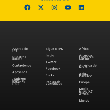
Acerca de
Sigue a IPS
África
IPS
Inicio
América
Nuestros
Latina y el
socios
Caribe
Twitter
Contáctenos
América del
Norte
Facebook
Apóyenos
Asia-
Flickr
Pacífico
¿Quieres
publicar
Reglas de
notas de
Europa
comunidad
IPS?
Medio
Oriente y
Norte de
África
Mundo