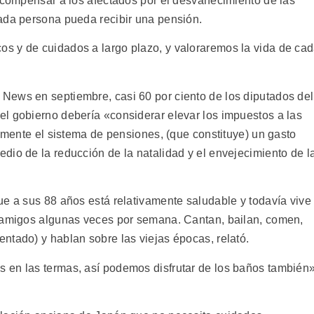
, compensar a los afectados por el desvanecimiento de las
ada persona pueda recibir una pensión.
s y de cuidados a largo plazo, y valoraremos la vida de ca
News en septiembre, casi 60 por ciento de los diputados del
l gobierno debería «considerar elevar los impuestos a las
camente el sistema de pensiones, (que constituye) un gasto
dio de la reducción de la natalidad y el envejecimiento de l
ue a sus 88 años está relativamente saludable y todavía vive
s amigos algunas veces por semana. Cantan, bailan, comen,
ntado) y hablan sobre las viejas épocas, relató.
 en las termas, así podemos disfrutar de los baños también»