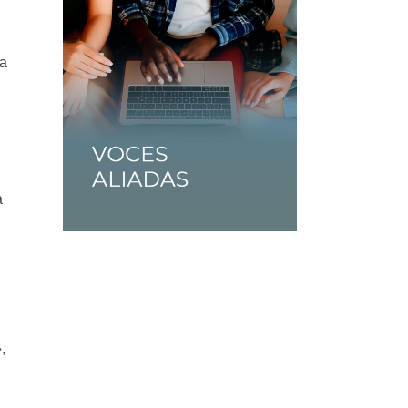
da
a
,