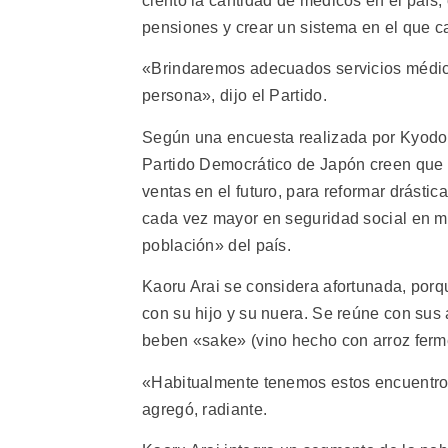
ciento la cantidad de médicos en el país
pensiones y crear un sistema en el que c
«Brindaremos adecuados servicios médico
persona», dijo el Partido.
Según una encuesta realizada por Kyodo 
Partido Democrático de Japón creen que e
ventas en el futuro, para reformar drásti
cada vez mayor en seguridad social en me
población» del país.
Kaoru Arai se considera afortunada, porq
con su hijo y su nuera. Se reúne con su
beben «sake» (vino hecho con arroz ferme
«Habitualmente tenemos estos encuentros
agregó, radiante.