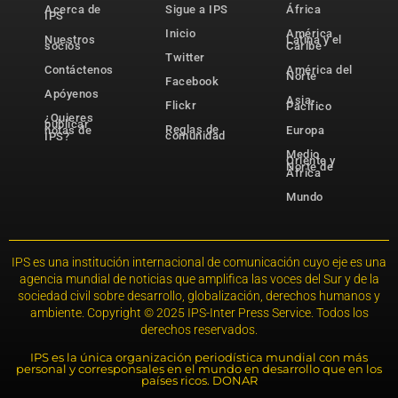
Acerca de
Sigue a IPS
África
IPS
Inicio
América
Nuestros
Latina y el
socios
Caribe
Twitter
Contáctenos
América del
Norte
Facebook
Apóyenos
Asia-
Flickr
Pacífico
¿Quieres
publicar
Reglas de
notas de
Europa
comunidad
IPS?
Medio
Oriente y
Norte de
África
Mundo
IPS es una institución internacional de comunicación cuyo eje es una
agencia mundial de noticias que amplifica las voces del Sur y de la
sociedad civil sobre desarrollo, globalización, derechos humanos y
ambiente. Copyright © 2025 IPS-Inter Press Service. Todos los
derechos reservados.
IPS es la única organización periodística mundial con más
personal y corresponsales en el mundo en desarrollo que en los
países ricos. DONAR