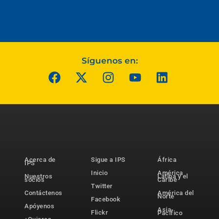
Síguenos en:
Acerca de
Sigue a IPS
África
IPS
Inicio
América
Nuestros
Latina y el
socios
Caribe
Twitter
Contáctenos
América del
Norte
Facebook
Apóyenos
Asia-
Flickr
Pacífico