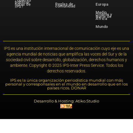
¿Quieres
publicar
Reglas de
notas de
Europa
comunidad
IPS?
Medio
Oriente y
Norte de
África
Mundo
IPS es una institución internacional de comunicación cuyo eje es una
agencia mundial de noticias que amplifica las voces del Sur y de la
sociedad civil sobre desarrollo, globalización, derechos humanos y
ambiente. Copyright © 2025 IPS-Inter Press Service. Todos los
derechos reservados.
IPS es la única organización periodística mundial con más
personal y corresponsales en el mundo en desarrollo que en los
países ricos. DONAR
Desarrollo & Hosting: Atiko.Studio