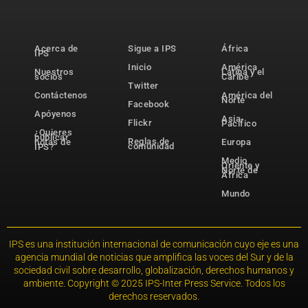
Acerca de
Sigue a IPS
África
IPS
Inicio
América
Nuestros
Latina y el
socios
Caribe
Twitter
Contáctenos
América del
Norte
Facebook
Apóyenos
Asia-
Flickr
Pacífico
¿Quieres
publicar
Reglas de
notas de
Europa
comunidad
IPS?
Medio
Oriente y
Norte de
África
Mundo
IPS es una institución internacional de comunicación cuyo eje es una
agencia mundial de noticias que amplifica las voces del Sur y de la
sociedad civil sobre desarrollo, globalización, derechos humanos y
ambiente. Copyright © 2025 IPS-Inter Press Service. Todos los
derechos reservados.