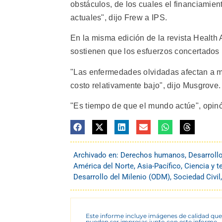
obstáculos, de los cuales el financiamien
actuales", dijo Frew a IPS.
En la misma edición de la revista Health A
sostienen que los esfuerzos concertado
"Las enfermedades olvidadas afectan a mi
costo relativamente bajo", dijo Musgrove.
"Es tiempo de que el mundo actúe", opinó
Archivado en:
Derechos humanos
,
Desarroll
América del Norte
,
Asia-Pacífico
,
Ciencia y t
Desarrollo del Milenio (ODM)
,
Sociedad Civil
Este informe incluye imágenes de calidad que
pueden ser impresas junto con este informe