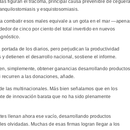
das figuran el tracoma, principal causa prevenible de ceguer
 anquilostomiasis y esquistosomiasis.
 a combatir esos males equivale a un gota en el mar —apena
edor de cinco por ciento del total invertido en nuevos
gnóstico.
ortada de los diarios, pero perjudican la productividad
 detienen el desarrollo nacional, sostiene el informe.
den, simplemente, obtener ganancias desarrollando producto
i recurren a las donaciones, añade.
de las multinacionales. Más bien señalamos que en los
nte de innovación barata que no ha sido plenamente
s llenan ahora ese vacío, desarrollando productos
es olvidadas. Muchas de esas firmas logran llegar a los