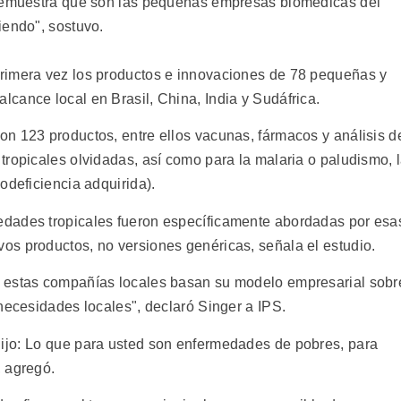
"demuestra que son las pequeñas empresas biomédicas del
iendo", sostuvo.
rimera vez los productos e innovaciones de 78 pequeñas y
cance local en Brasil, China, India y Sudáfrica.
n 123 productos, entre ellos vacunas, fármacos y análisis d
tropicales olvidadas, así como para la malaria o paludismo, 
odeficiencia adquirida).
dades tropicales fueron específicamente abordadas por esa
s productos, no versiones genéricas, señala el estudio.
 estas compañías locales basan su modelo empresarial sobr
necesidades locales", declaró Singer a IPS.
jo: Lo que para usted son enfermedades de pobres, para
, agregó.