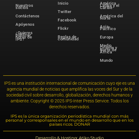
Inicio
América
Nuestros
Latina y el
socios
Caribe
Twitter
Contáctenos
América del
Norte
Facebook
Apóyenos
Asia-
Flickr
Pacífico
¿Quieres
publicar
Reglas de
notas de
Europa
comunidad
IPS?
Medio
Oriente y
Norte de
África
Mundo
IPS es una institución internacional de comunicación cuyo eje es una
agencia mundial de noticias que amplifica las voces del Sur y de la
sociedad civil sobre desarrollo, globalización, derechos humanos y
ambiente. Copyright © 2025 IPS-Inter Press Service. Todos los
derechos reservados.
IPS es la única organización periodística mundial con más
personal y corresponsales en el mundo en desarrollo que en los
países ricos. DONAR
Desarrollo & Hosting: Atiko.Studio