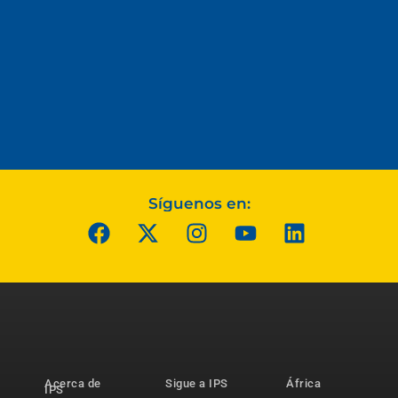
Síguenos en:
Acerca de
Sigue a IPS
África
IPS