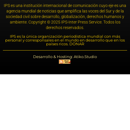
IPS es una institución internacional de comunicación cuyo eje es una
agencia mundial de noticias que amplifica las voces del Sur y de la
sociedad civil sobre desarrollo, globalización, derechos humanos y
ambiente. Copyright © 2025 IPS-Inter Press Service. Todos los
derechos reservados.
IPS es la única organización periodística mundial con más
personal y corresponsales en el mundo en desarrollo que en los
países ricos. DONAR
Desarrollo & Hosting: Atiko.Studio