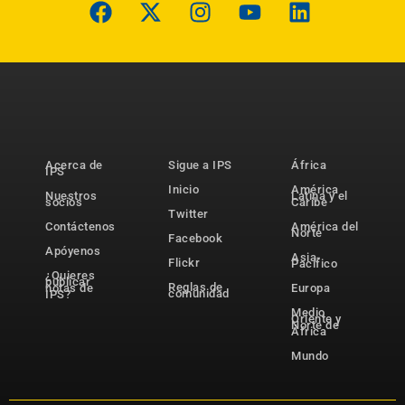
Acerca de
Sigue a IPS
África
IPS
Inicio
América
Nuestros
Latina y el
socios
Caribe
Twitter
Contáctenos
América del
Norte
Facebook
Apóyenos
Asia-
Flickr
Pacífico
¿Quieres
publicar
Reglas de
notas de
Europa
comunidad
IPS?
Medio
Oriente y
Norte de
África
Mundo