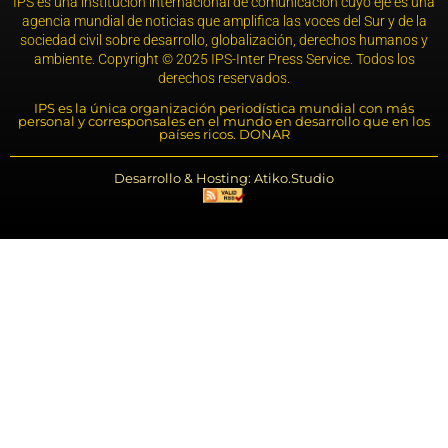
IPS es una institución internacional de comunicación cuyo eje es una
agencia mundial de noticias que amplifica las voces del Sur y de la
sociedad civil sobre desarrollo, globalización, derechos humanos y
ambiente. Copyright © 2025 IPS-Inter Press Service. Todos los
derechos reservados.
IPS es la única organización periodística mundial con más
personal y corresponsales en el mundo en desarrollo que en los
países ricos. DONAR
Desarrollo & Hosting: Atiko.Studio