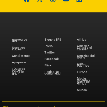
Acerca de
Sigue a IPS
África
IPS
Inicio
América
Nuestros
Latina y el
socios
Caribe
Twitter
Contáctenos
América del
Norte
Facebook
Apóyenos
Asia-
Flickr
Pacífico
¿Quieres
publicar
Reglas de
notas de
Europa
comunidad
IPS?
Medio
Oriente y
Norte de
África
Mundo