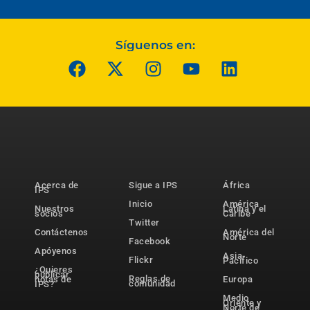
Síguenos en:
Acerca de
Sigue a IPS
África
IPS
Inicio
América
Nuestros
Latina y el
socios
Caribe
Twitter
Contáctenos
América del
Norte
Facebook
Apóyenos
Asia-
Flickr
Pacífico
¿Quieres
publicar
Reglas de
notas de
Europa
comunidad
IPS?
Medio
Oriente y
Norte de