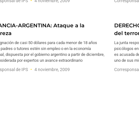
sponsal de IPS
4 noviembre, 2009
Corresponsa
ANCIA-ARGENTINA: Ataque a la
DERECHO
reza
del terro
ignación de casi 50 dólares para cada menor de 18 años
La junta respo
 padres o tutores estén sin empleo o en la economía
psicólogos en
al, dispuesta por el gobierno argentino a partir de diciembre,
es acusada de
siderada por expertos un avance extraordinario
uno de sus mi
sponsal de IPS
4 noviembre, 2009
Corresponsa