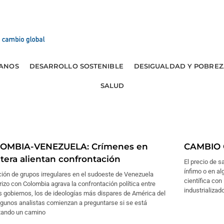
ANOS
DESARROLLO SOSTENIBLE
DESIGUALDAD Y POBREZ
SALUD
OMBIA-VENEZUELA: Crímenes en
CAMBIO C
ntera alientan confrontación
El precio de s
ínfimo o en al
ión de grupos irregulares en el sudoeste de Venezuela
científica con
rizo con Colombia agrava la confrontación política entre
industrializa
 gobiernos, los de ideologías más dispares de América del
lgunos analistas comienzan a preguntarse si se está
itando un camino