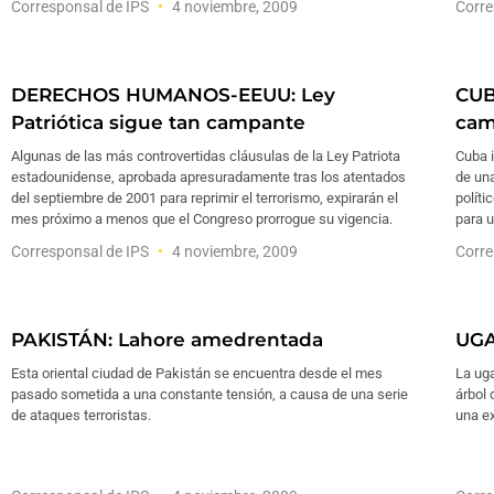
Corresponsal de IPS
4 noviembre, 2009
Corre
DERECHOS HUMANOS-EEUU: Ley
CUB
Patriótica sigue tan campante
cam
Algunas de las más controvertidas cláusulas de la Ley Patriota
Cuba 
estadounidense, aprobada apresuradamente tras los atentados
de una
del septiembre de 2001 para reprimir el terrorismo, expirarán el
políti
mes próximo a menos que el Congreso prorrogue su vigencia.
para u
Corresponsal de IPS
4 noviembre, 2009
Corre
PAKISTÁN: Lahore amedrentada
UGA
Esta oriental ciudad de Pakistán se encuentra desde el mes
La ug
pasado sometida a una constante tensión, a causa de una serie
árbol 
de ataques terroristas.
una ex