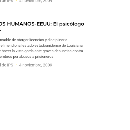
l de IPS
4 noviembre, 2009
S HUMANOS-EEUU: El psicólogo
r
nsable de otorgar licencias y disciplinar a
 el meridional estado estadounidense de Louisiana
 hacer la vista gorda ante graves denuncias contra
embros por abusos a prisioneros.
l de IPS
4 noviembre, 2009