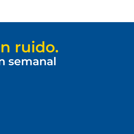
n ruido.
ín semanal