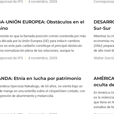
sponsal de IPS
4 noviembre, 2009
Corresponsa
A-UNIÓN EUROPEA: Obstáculos en el
DESARRO
ino
Sur-Sur
insiste en que la llamada posición común sostenida por más
Mientras la cr
 década por la Unión Europea (UE) para inducir cambios
economías más
cos en este país caribeño constituye el principal obstáculo
(ONU) prepara
na normalización plena de las relaciones, aunque la
de alto nivel 
sponsal de IPS
4 noviembre, 2009
Walter Garc
NDA: Etnia en lucha por patrimonio
AMÉRICA 
oculta d
andesa Specioza Nakabugo, de 63 años, se sienta bajo un
de mango en una esterilla sobre el césped bien cortado, con
En América Ce
presión de aburrimiento y melancolía.
es la violenc
que tiene en 
estudios de N