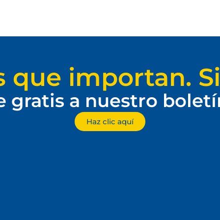
s que importan. Si
e gratis a nuestro bolet
Haz clic aquí