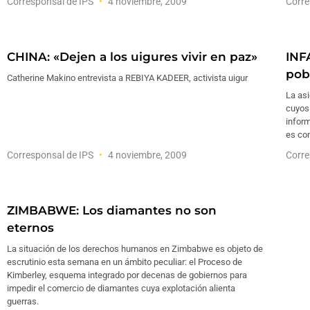
Corresponsal de IPS
4 noviembre, 2009
Corre
CHINA: «Dejen a los uigures vivir en paz»
INF
pob
Catherine Makino entrevista a REBIYA KADEER, activista uigur
La as
cuyos
inform
es con
Corresponsal de IPS
4 noviembre, 2009
Corre
ZIMBABWE: Los diamantes no son
eternos
La situación de los derechos humanos en Zimbabwe es objeto de
escrutinio esta semana en un ámbito peculiar: el Proceso de
Kimberley, esquema integrado por decenas de gobiernos para
impedir el comercio de diamantes cuya explotación alienta
guerras.