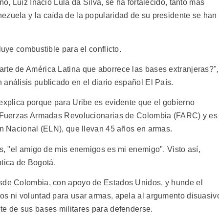
ño, Luiz Inácio Lula da Silva, se ha fortalecido, tanto más
ezuela y la caída de la popularidad de su presidente se han
luye combustible para el conflicto.
rte de América Latina que aborrece las bases extranjeras?",
análisis publicado en el diario español El País.
 explica porque para Uribe es evidente que el gobierno
as Fuerzas Armadas Revolucionarias de Colombia (FARC) y es
ión Nacional (ELN), que llevan 45 años en armas.
as, "el amigo de mis enemigos es mi enemigo". Visto así,
tica de Bogotá.
esde Colombia, con apoyo de Estados Unidos, y hunde el
os ni voluntad para usar armas, apela al argumento disuasiv
te de sus bases militares para defenderse.