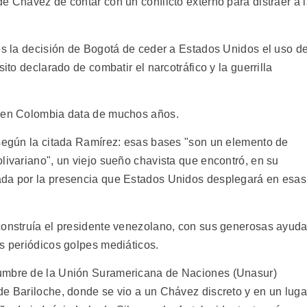
e Chávez de contar con un conflicto externo para distraer a 
 es la decisión de Bogotá de ceder a Estados Unidos el uso d
ito declarado de combatir el narcotráfico y la guerrilla
e en Colombia data de muchos años.
 según la citada Ramírez: esas bases "son un elemento de
livariano", un viejo sueño chavista que encontró, en su
ada por la presencia que Estados Unidos desplegará en esas
construía el presidente venezolano, con sus generosas ayud
us periódicos golpes mediáticos.
cumbre de la Unión Suramericana de Naciones (Unasur)
de Bariloche, donde se vio a un Chávez discreto y en un luga