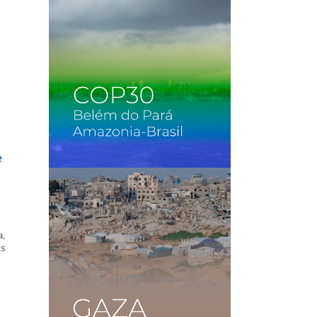
a,
as