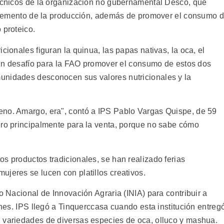
técnicos de la organización no gubernamental Desco, que
incremento de la producción, además de promover el consumo 
 proteico.
cionales figuran la quinua, las papas nativas, la oca, el
s un desafío para la FAO promover el consumo de estos dos
unidades desconocen sus valores nutricionales y la
eno. Amargo, era", contó a IPS Pablo Vargas Quispe, de 59
ero principalmente para la venta, porque no sabe cómo
s productos tradicionales, se han realizado ferias
jeres se lucen con platillos creativos.
o Nacional de Innovación Agraria (INIA) para contribuir a
ones. IPS llegó a Tinquerccasa cuando esta institución entreg
 variedades de diversas especies de oca, olluco y mashua.