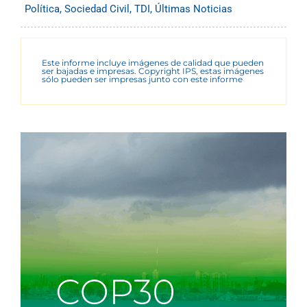
Política
,
Sociedad Civil
,
TDI
,
Últimas Noticias
Este informe incluye imágenes de calidad que pueden
ser bajadas e impresas. Copyright IPS, estas imágenes
sólo pueden ser impresas junto con este informe