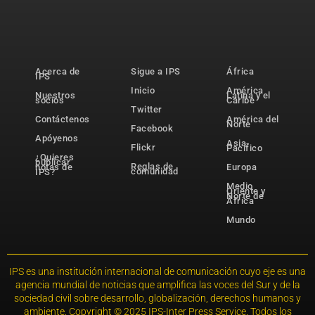
Acerca de
Sigue a IPS
África
IPS
Inicio
América
Nuestros
Latina y el
socios
Caribe
Twitter
Contáctenos
América del
Norte
Facebook
Apóyenos
Asia-
Flickr
Pacífico
¿Quieres
publicar
Reglas de
notas de
Europa
comunidad
IPS?
Medio
Oriente y
Norte de
África
Mundo
IPS es una institución internacional de comunicación cuyo eje es una
agencia mundial de noticias que amplifica las voces del Sur y de la
sociedad civil sobre desarrollo, globalización, derechos humanos y
ambiente. Copyright © 2025 IPS-Inter Press Service. Todos los